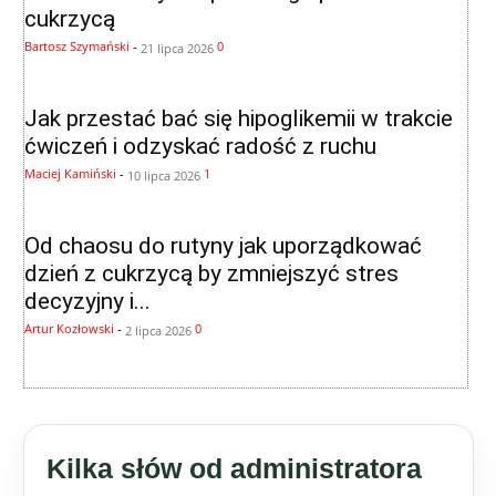
cukrzycą
Bartosz Szymański
-
0
21 lipca 2026
Jak przestać bać się hipoglikemii w trakcie
ćwiczeń i odzyskać radość z ruchu
Maciej Kamiński
-
1
10 lipca 2026
Od chaosu do rutyny jak uporządkować
dzień z cukrzycą by zmniejszyć stres
decyzyjny i...
Artur Kozłowski
-
0
2 lipca 2026
Kilka słów od administratora