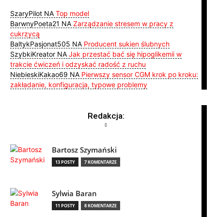
SzaryPilot
NA
Top model
BarwnyPoeta21
NA
Zarządzanie stresem w pracy z
cukrzycą
BaltykPasjonat505
NA
Producent sukien ślubnych
SzybkiKreator
NA
Jak przestać bać się hipoglikemii w
trakcie ćwiczeń i odzyskać radość z ruchu
NiebieskiKakao69
NA
Pierwszy sensor CGM krok po kroku:
zakładanie, konfiguracja, typowe problemy
Redakcja:
Bartosz Szymański
13 POSTY
7 KOMENTARZE
Sylwia Baran
11 POSTY
8 KOMENTARZE